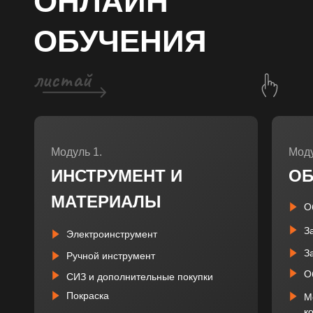
ОНЛАЙН
ОБУЧЕНИЯ
Модуль 1.
Моду
ИНСТРУМЕНТ И
ОБ
МАТЕРИАЛЫ
О
З
Электроинструмент
З
Ручной инструмент
О
СИЗ и дополнительные покупки
Покраска
М
к