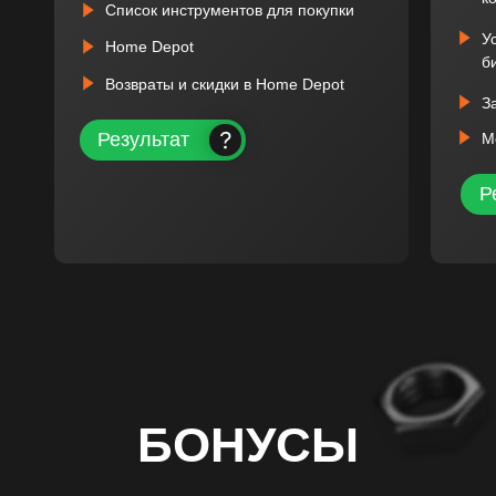
Список инструментов для покупки
У
Home Depot
б
Возвраты и скидки в Home Depot
З
Результат
М
Р
БОНУСЫ